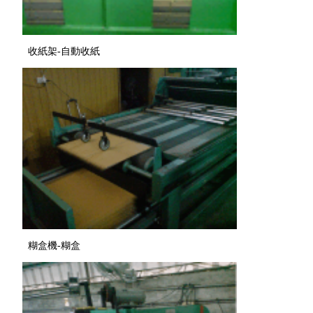
收紙架-自動收紙
糊盒機-糊盒