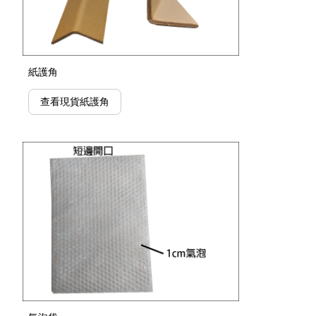
紙護角
查看現貨紙護角