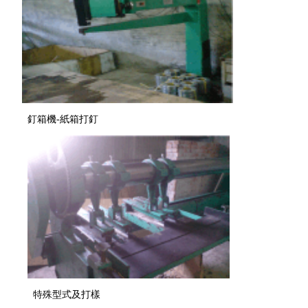
釘箱機-紙箱打釘
特殊型式及打樣