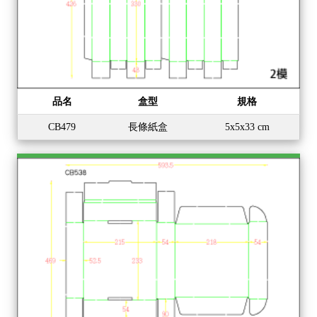
品名
盒型
規格
CB479
長條紙盒
5x5x33 cm