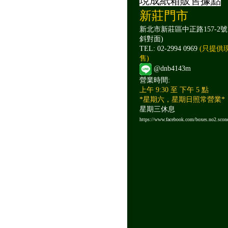
現成紙箱販售據點
新莊門市
新北市新莊區中正路157-2號
斜對面)
TEL: 02-2994 0969
(只提供
售)
@dnb4143m
營業時間:
上午 9:30 至 下午 5 點
*星期六，星期日照常營業*
星期三休息
https://www.facebook.com/boxes.no2.scon