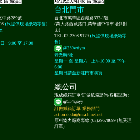
販售據點
現成紙箱販售據點
市
台北門市
中路289號
台北市萬華區西藏路332-1號
008
(只提供現場紙箱零售)
(萬大路西藏路口,萬華國中停車場斜對
面)
m
TEL:02-2308 9179
(只提供現場紙箱零
售)
9:00 至 17:00
@239wtiym
營業時間:
星期一 至 星期六 上午10:00 至 下午
6:00
星期日請至新莊門市購買
總公司
現成紙箱訂單/訂做紙箱諮詢/客服諮詢 :
@534zjayy
訂做紙箱訂單-業務部門 :
action.dodo@msa.hinet.net
原料協力廠商專線:(02)29678699 (無受理
訂單)