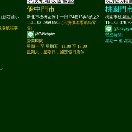
現成紙箱販售據點
現成紙箱
僑中門市
桃園門
 (新莊國小
新北市板橋區僑中一街124巷15弄3號之2
桃園市桃園區文
TEL: 02-2969 8905
(只提供現場紙箱零
TEL:03-378 7
現場紙箱零
售)
@872gzga
@749ebpim
營業時間:
營業時間:
星期一 至 星期日 
星期一 至 星期五 11:00 至 17:00
星期六，星期日，國定假日店休
es/