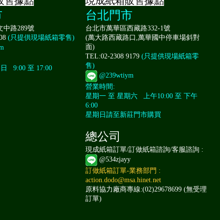
販售據點
現成紙箱販售據點
市
台北門市
中路289號
台北市萬華區西藏路332-1號
008
(只提供現場紙箱零售)
(萬大路西藏路口,萬華國中停車場斜對
面)
m
TEL:02-2308 9179
(只提供現場紙箱零
售)
9:00 至 17:00
@239wtiym
營業時間:
星期一 至 星期六 上午10:00 至 下午
6:00
星期日請至新莊門市購買
總公司
現成紙箱訂單/訂做紙箱諮詢/客服諮詢 :
@534zjayy
訂做紙箱訂單-業務部門 :
action.dodo@msa.hinet.net
原料協力廠商專線:(02)29678699 (無受理
訂單)