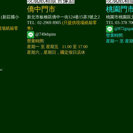
現成紙箱販售據點
現成紙箱
僑中門市
桃園門
 (新莊國小
新北市板橋區僑中一街124巷15弄3號之2
桃園市桃園區文
TEL: 02-2969 8905
(只提供現場紙箱零
TEL:03-378 7
現場紙箱零
售)
@872gzga
@749ebpim
營業時間:
營業時間:
星期一 至 星期日 
星期一 至 星期五 11:00 至 17:00
星期六，星期日，國定假日店休
es/