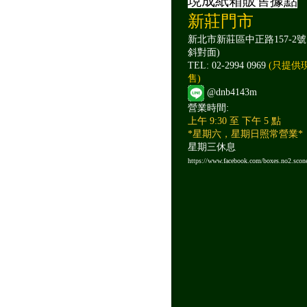
現成紙箱販售據點
新莊門市
新北市新莊區中正路157-2號
斜對面)
TEL: 02-2994 0969
(只提供
售)
@dnb4143m
營業時間:
上午 9:30 至 下午 5 點
*星期六，星期日照常營業*
星期三休息
https://www.facebook.com/boxes.no2.scon