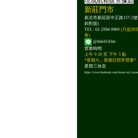
現成紙箱販售據點
新莊門市
新北市新莊區中正路157-2號
斜對面)
TEL: 02-2994 0969
(只提供
售)
@dnb4143m
營業時間:
上午 9:30 至 下午 5 點
*星期六，星期日照常營業*
星期三休息
https://www.facebook.com/boxes.no2.scon