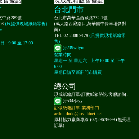
販售據點
現成紙箱販售據點
市
台北門市
中路289號
台北市萬華區西藏路332-1號
008
(只提供現場紙箱零售)
(萬大路西藏路口,萬華國中停車場斜對
面)
m
TEL:02-2308 9179
(只提供現場紙箱零
售)
9:00 至 17:00
@239wtiym
營業時間:
星期一 至 星期六 上午10:00 至 下午
6:00
星期日請至新莊門市購買
總公司
現成紙箱訂單/訂做紙箱諮詢/客服諮詢 :
@534zjayy
訂做紙箱訂單-業務部門 :
action.dodo@msa.hinet.net
原料協力廠商專線:(02)29678699 (無受理
訂單)