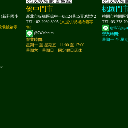
現成紙箱販售據點
現成紙箱
僑中門市
桃園門
 (新莊國小
新北市板橋區僑中一街124巷15弄3號之2
桃園市桃園區文
TEL: 02-2969 8905
(只提供現場紙箱零
TEL:03-378 7
現場紙箱零
售)
@872gzga
@749ebpim
營業時間:
營業時間:
星期一 至 星期日 
星期一 至 星期五 11:00 至 17:00
星期六，星期日，國定假日店休
es/