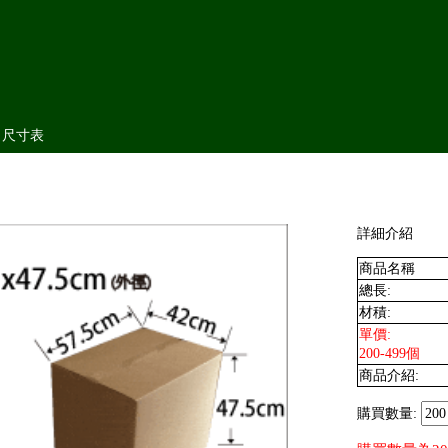
尺寸表
詳細介紹
商品名稱
總長:
材積:
單價:
200-499個
商品介紹:
購買數量: