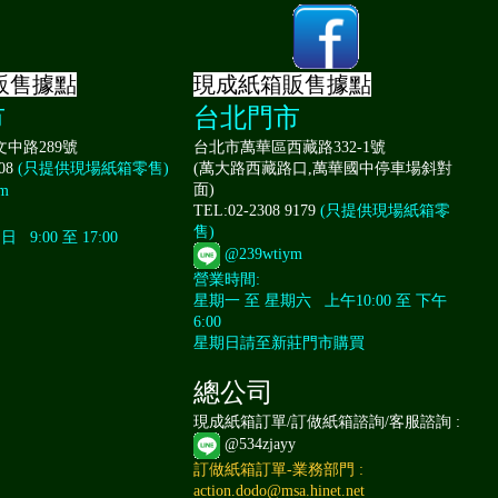
販售據點
現成紙箱販售據點
市
台北門市
中路289號
台北市萬華區西藏路332-1號
008
(只提供現場紙箱零售)
(萬大路西藏路口,萬華國中停車場斜對
面)
m
TEL:02-2308 9179
(只提供現場紙箱零
售)
9:00 至 17:00
@239wtiym
營業時間:
星期一 至 星期六 上午10:00 至 下午
6:00
星期日請至新莊門市購買
總公司
現成紙箱訂單/訂做紙箱諮詢/客服諮詢 :
@534zjayy
訂做紙箱訂單-業務部門 :
action.dodo@msa.hinet.net