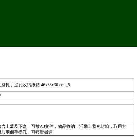
五層軋手提孔收納紙箱 46x33x30 cm _5
m
箱含上蓋及下盒，可放A3文件，物品收納，活動上蓋免封箱，取用方
增加兩側手提孔，可輕鬆搬運