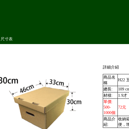
尺寸表
詳細介紹
商品名
H22 
稱
總長:
109 c
材積:
1.9才
單價:
500-
72元
1000個
商品介
收納
紹:
便，