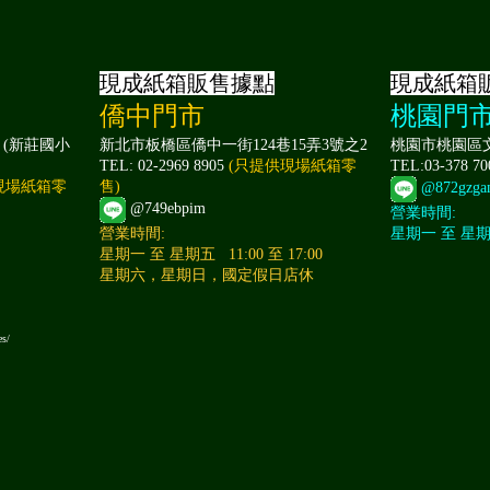
現成紙箱販售據點
現成紙箱
僑中門市
桃園門
 (新莊國小
新北市板橋區僑中一街124巷15弄3號之2
桃園市桃園區文
TEL: 02-2969 8905
(只提供現場紙箱零
TEL:03-378 7
現場紙箱零
售)
@872gzga
@749ebpim
營業時間:
營業時間:
星期一 至 星期日 
星期一 至 星期五 11:00 至 17:00
星期六，星期日，國定假日店休
es/