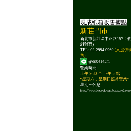
現成紙箱販售據點
新莊門市
新北市新莊區中正路157-2號
斜對面)
TEL: 02-2994 0969
(只提供
售)
@dnb4143m
營業時間:
上午 9:30 至 下午 5 點
*星期六，星期日照常營業*
星期三休息
https://www.facebook.com/boxes.no2.scon