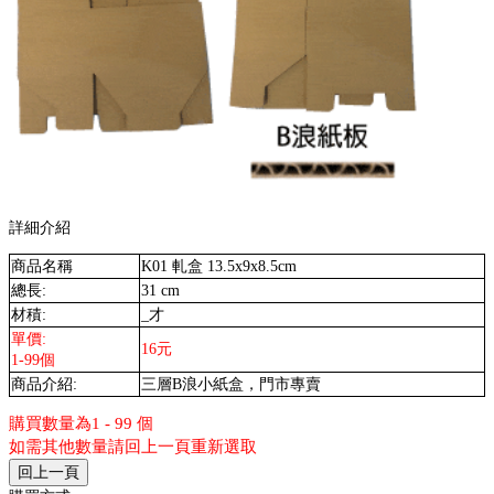
詳細介紹
商品名稱
K01 軋盒 13.5x9x8.5cm
總長:
31 cm
材積:
_才
單價:
16元
1-99個
商品介紹:
三層B浪小紙盒，門市專賣
購買數量為1 - 99 個
如需其他數量請回上一頁重新選取