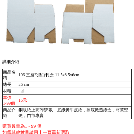
詳細介紹
商品名
106 三層E浪白軋盒 11.5x8.5x6cm
稱
總長:
26 cm
材積:
_才
單價:
16元
1-99個
商品介
銅版紙上亮P裱E浪，底紙黃牛皮紙，插底掀蓋紙盒，材質堅
紹:
硬，門市專賣
購買數量為1 - 99 個
如需其他數量請回上一頁重新選取